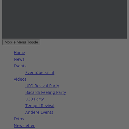
Mobile Menu Toggle
Home
News
Events
Eventübersicht
Videos
UFO Revival Party
Bacardi Feeling Party
Ü30 Party
Tempel Revival
Andere Events
Fotos
Newsletter