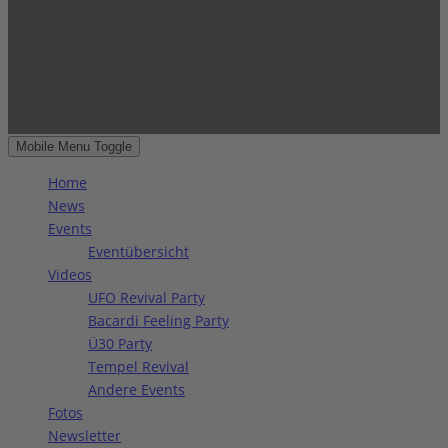
Mobile Menu Toggle
Home
News
Events
Eventübersicht
Videos
UFO Revival Party
Bacardi Feeling Party
Ü30 Party
Tempel Revival
Andere Events
Fotos
Newsletter